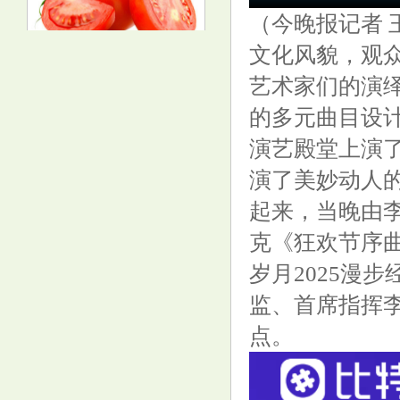
（今晚报记者 
文化风貌，观
产品展示标题
艺术家们的演
的多元曲目设
演艺殿堂上演
演了美妙动人
起来，当晚由李
产品展示标题
克《狂欢节序曲
岁月2025漫
监、首席指挥李
点。