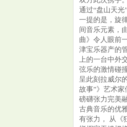
通过“盘山天光”
一提的是，旋
间音乐元素，
曲》令人眼前
津宝乐器产的
上的一台中外
弦乐的激情碰
呈此刻拉威尔的
故事”》艺术
磅礴张力完美
古典音乐的优
有张力， 从