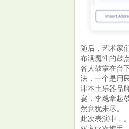
随后，艺术家
布满魔性的鼓
各人鼓掌在台下
法，一个是用民
津本土乐器品
宴，李飚拿起
然意犹未尽。
此次表演中，
双方此次携手